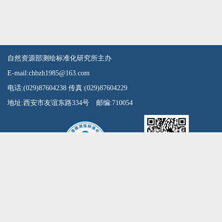
自然资源部测绘标准化研究所主办
E-mail:chbzh1985@163.com
电话:(029)87604238 传真:(029)87604229
地址:西安市友谊东路334号 邮编:710054
扫一扫微信公众号
陕ICP备15011626号
陕公网安备61010302001346号
请使用IE10及以上版本浏览器！