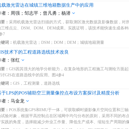
机载激光雷达在城镇三维地籍数据生产中的应用
作者：周强；邹志平；曾凡勇；杨潜
摘要：
采用机载激光雷达扫描的方式，获取测区激光数据及影像数据，对所采
的三维点云、DSM、DOM、DEM成果。实践证明，该技术能快速生成各
参7
关键词：
机载激光雷达；DSM；DOM；DEM；城镇地籍测量
GIS技术下的工程道路选线技术改良
作者：张红
摘要：
GIS因其强大的地学分析能力，在复杂地形的工程施工与测绘方面
探讨GIS在道路选线中的应用。图4参4
关键词：
GIS，工程测量，道路选线
基于LPS的POS辅助空三测量像控点布设方案探讨及精度分析
作者：马金龙
摘要：
POS系统集GPS和IMU于一体，可获取瞬时摄影像片空间位置和三
为试验对象，根据平高控制点在区域网中均匀分布的原则，采用不同的布点
产实践的角度，选择能减少外业工作量、降低生产成本、缩短生产周期的像