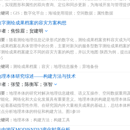
台，实现图形和属性的双向查询、定位和同步更新，为海域开发与管理提供
关键词：
GIS；数字化平台；海域使用现状；空间数据；属性数据
数字测绘成果档案的容灾方案构想
作者：焦惊眉；贠建明
摘要：
随着测绘地理信息记录形式的数字化，测绘成果档案资料容灾成为
绘成果档案在具体管理中的分类，主要对新兴的服务型数字测绘成果档案
字测绘成果档案建立不同的容灾方案的构想，并以天地图·陕西为例，提出
5
关键词：
测绘成果档案；容灾；地理信息服务；异地备份
地理本体研究综述——构建方法与技术
作者：张莹；陈衡军；张智
摘要：
地理本体的研究对解决地理信息建模、语义互操作、空间数据重用
智能化、网络化和大众化发展具有重要意义。地理本体的构建是地理本体
中起着基础指导性作用。在研究国内外大量相关成果的基础上，总结本体
重点分析地理本体的特征和构建方法。图1参10
关键词：
地理本体；构建方法；构建工具
关中地区MODISNDVI变化时序分析