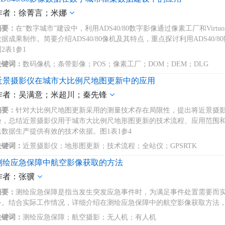
作者：徐菁言；米娜
摘要：
在“数字城市”建设中，利用ADS40/80数字影像通过像素工厂和Virt
数据成果制作。简要介绍ADS40/80像机及其特点，重点探讨利用ADS40/
2表1参1
关键词：
数码像机；条带影像；POS；像素工厂；DOM；DEM；DLG
近景摄影仪在城市大比例尺地图更新中的应用
作者：吴满意；米超川；秦先锋
摘要：
针对大比例尺地图更新采用的测量技术存在局限性，提出将近景摄
验，总结近景摄影仪用于城市大比例尺地形图更新的技术流程、应用范围
息数据生产提供有效的技术依据。图1表1参4
关键词：
近景摄影仪；地形图更新；技术流程；全站仪；GPSRTK
测绘应急保障中航空影像获取的方法
作者：张骥
摘要：
测绘应急保障是指当发生突发应急事件时，为满足事件处置需要而
务。结合实际工作情况，详细介绍在测绘应急保障中的航空影像获取方法，
关键词：
测绘应急保障；航空摄影；无人机；有人机