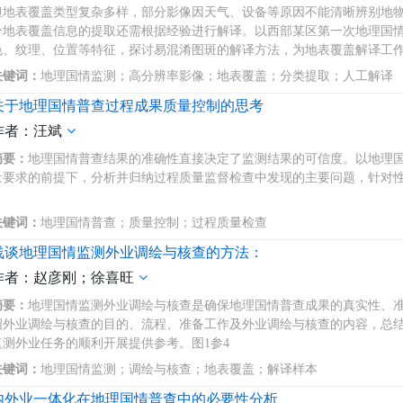
但地表覆盖类型复杂多样，部分影像因天气、设备等原因不能清晰辨别地
分地表覆盖信息的提取还需根据经验进行解译。以西部某区第一次地理国
色、纹理、位置等特征，探讨易混淆图斑的解译方法，为地表覆盖解译工
关键词：
地理国情监测；高分辨率影像；地表覆盖；分类提取；人工解译
关于地理国情普查过程成果质量控制的思考
作者：汪斌
摘要：
地理国情普查结果的准确性直接决定了监测结果的可信度。以地理
量要求的前提下，分析并归纳过程质量监督检查中发现的主要问题，针对
关键词：
地理国情普查；质量控制；过程质量检查
浅谈地理国情监测外业调绘与核查的方法：
作者：赵彦刚；徐喜旺
摘要：
地理国情监测外业调绘与核查是确保地理国情普查成果的真实性、
绍外业调绘与核查的目的、流程、准备工作及外业调绘与核查的内容，总
监测外业任务的顺利开展提供参考。图1参4
关键词：
地理国情监测；调绘与核查；地表覆盖；解译样本
内外业一体化在地理国情普查中的必要性分析