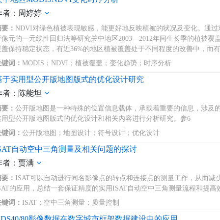
作者：周婷婷
摘要：
NDVI对绿色植被表现敏感，能更好地反映植被的状况及变化。通过对
于像元的一元线性回归法等研究关中地区2003―2012年间生长季的植被
覆盖保持稳定状态，有近36%的地区植被覆盖处于不同程度的改善中，而有近
关键词：
MODIS；NDVI；植被覆盖；变化趋势；时序分析
基于实用型公开版地图版式的优化设计研究
作者：陈能坦
摘要：
公开版地图是一种特殊的位置信息载体，承载着重要的信息，涉及
实用型公开版地图版式的优化设计和相关内容进行分析研究。参6
关键词：
公开版地图；地图设计；符号设计；优化设计
ISAT自动空中三角测量及相关问题的探讨
作者：贾满
摘要：
ISAT可以自动进行同名影像点的转点和连接点的测量工作，从而
ISAT的应用，总结一套保证精度的实用ISAT自动空中三角测量流程和提
关键词：
ISAT；空中三角测量；质量控制
ADS40/80影像数据在数字城市框架数据建设中的应用