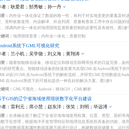
作者：耿爱君；郜秀敏；孙一丹
摘要：
内外业一体化保证了数据的唯一性，有利于对实地变更的要素及时
程、资料收集使用、内业解译、外业判调、质量检查各工序中存在问题的
性，强调内外业一体化对地理国情监测质量控制的必要性及有效性。图2参
关键词：
地理国情普查；内外业一体化；质量控制
Android系统下GML可视化研究
作者：兰小机；吴学饶；刘义海；黄翔涛
摘要：
随着智能移动设备、移动定位和移动互联网等技术的日益完善，如
GIS的研究重点。智能移动设备的快速发展为实现GML在Android系统下
GML4J设计GML在Android系统下的解析流程，并研究GML空间数据在An
GML在Android系统下的可视化提供一种良好的解决方案。图1参9
关键词：
GML可视化；Android；移动GIS；GML解析
基于GIS的辽宁省海域使用现状数字化平台建设
作者：雷利元；席小慧；赵东洋；张笑；刘明；毕远溥
摘要：
在准确全面了解辽宁全省宗海海域使用权属、位置、类型、面积等
的数字化管理，根据海洋开发管理特征和地理信息系统所具备的功能，使用A
别从空间数据库和属性数据库两方面进行设计，构建数据存储量大、运行