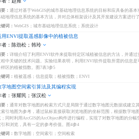
作者：赵雍
摘要：
通过对基于WebGIS的城市基础地理信息系统的目标和应具备的基本
基础地理信息系统的基本方法，并对总体框架设计及其开发建设方案进行了
关键词：
WebGIS；城市基础地理信息系统；系统设计
运用ENVI提取遥感影像中的植被信息
作者：陈劲松；韩玲
摘要：
详细介绍了利用ENVI软件来提取特定区域植被信息的方法，并通
过程中关键的技术问题。实验结果表明，利用ENVI软件提取所需的信息
合样区的植被指数。图7表3参5
关键词：
植被遥感；信息提取；植被指数；ENVI
数字地图空间索引算法及其编程实现
作者：张耀民；张汉松
摘要：
通常对数字地图的检索方式只是局限于通过数字地图元数据或建立
意索引地图为参考，通过鼠标直接获取浏览地图的坐标范围，根据数字地
览；同时利用ArcGIS的ArcObject构件进行编程，实现了对数字地图
索引和浏览，具有一定的参考价值。图4参4
关键词：
数字地图；空间索引；空间检索