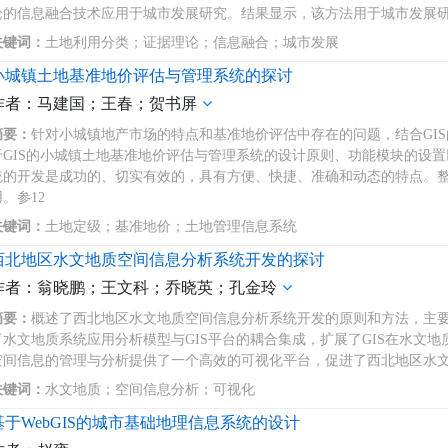
论的信息融合技术应用于城市发展研究。结果显示，该方法用于城市发展研
关键词：
土地利用分类；证据理论；信息融合；城市发展
小城镇土地基准地价评估与管理系统的探讨
作者：马建国；王春；贺书屏
摘要：
针对小城镇地产市场的特点和基准地价评估中存在的问题，结合GIS
于GIS的小城镇土地基准地价评估与管理系统的设计原则、功能模块的设
统的开发是成功的、切实有效的，具有方便、快捷、准确和动态的特点。
用。参12
关键词：
土地定级；基准地价；土地管理信息系统
西北地区水文地质空间信息分析系统开发的探讨
作者：翁晓鹏；王文科；乔晓英；孔金玲
摘要：
概述了西北地区水文地质空间信息分析系统开发的原则和方法，主
了水文地质系统应用分析模型与GIS平台的耦合集成，扩展了GIS在水文地
空间信息的管理与分析提供了一个高效的可视化平台，促进了西北地区水文
关键词：
水文地质；空间信息分析；可视化
基于WebGIS的城市基础地理信息系统的设计