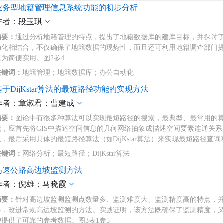
业务型地籍管理信息系统功能的初步分析
作者：段玉琪
摘要：
通过分析地籍管理的特点，提出了地籍数据库的建库目标，并探讨
动化相结合，不仅确保了地籍数据的现势性，而且还可利用地籍调查部门
更为简便实用。图2参4
关键词：
地籍管理；地籍数据库；办公自动化
基于DijKstar算法的最短路径功能的实现方法
作者：章淑君；曹建成
摘要：
图论中有很多种算法可以实现最短路径的搜索，最典型、最常用的算法为D
能，应首先将GIS中描述空间信息的几何网络抽象成描述空间要素连通关
象，最后采用具体的最短路径算法（如DijKstar算法）来实现最短路径查询
关键词：
网络分析；最短路径；DijKstar算法
高速公路高边坡监测方法
作者：倪雄；马晓霞
摘要：
针对高边坡监测监测点数量多、监测难度大、监测精度高的特点，
备，改进常规高边坡监测的方法。实践证明，该方法既确保了监测精度，
护提供了可靠的参考数据。图3表1参5