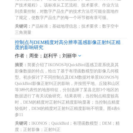
产技术规程》。该标准从工艺流程、技术要求、作业方法
到质量控制，对数字产品生产的技术方法尽可能全面地作
了规定，使数字产品生产的每一个环节都有章可循。
关键词：
产品标准；基础地理信息；技术要求；数字空中
三角测量
控制点与DEM精度对高分辨率遥感影像正射纠正精
度的影响研究
作者：周奎；赵利平；刘丽华
摘要：
简要介绍了IKONOS与QuickBird遥感卫星系统及其
影像数据的特点，给出了基于有理函数模型的影像几何模
型。初步探讨了不同控制点及DEM数据对单景IKONOS与
QuickBird影像正射纠正的影响，并按照平地、丘陵和山区
等3种代表性的地形特征，分别选择了某县北部3个地区的
数据进行了有关试验研究。结果表明，当控制点精度较高
时，DEM的精度对正射纠正精度影响显著；当控制点精度
较低时，DEM的精度对正射纠正精度影响不明显。图4表6
参11
关键词：
IKONOS；QuickBird；有理函数模型；DEM；精
度；正射影像；正射纠正