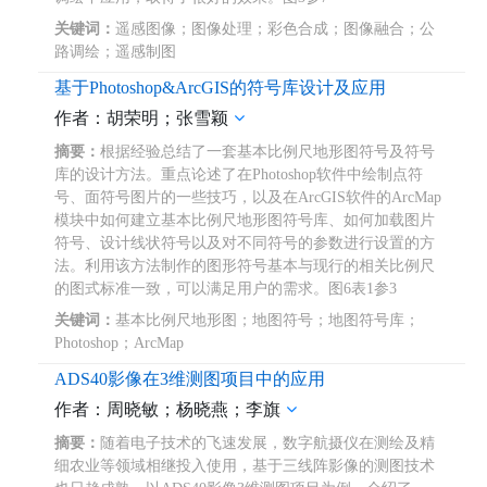
关键词：
遥感图像；图像处理；彩色合成；图像融合；公
路调绘；遥感制图
基于Photoshop&ArcGIS的符号库设计及应用
作者：胡荣明；张雪颖
摘要：
根据经验总结了一套基本比例尺地形图符号及符号
库的设计方法。重点论述了在Photoshop软件中绘制点符
号、面符号图片的一些技巧，以及在ArcGIS软件的ArcMap
模块中如何建立基本比例尺地形图符号库、如何加载图片
符号、设计线状符号以及对不同符号的参数进行设置的方
法。利用该方法制作的图形符号基本与现行的相关比例尺
的图式标准一致，可以满足用户的需求。图6表1参3
关键词：
基本比例尺地形图；地图符号；地图符号库；
Photoshop；ArcMap
ADS40影像在3维测图项目中的应用
作者：周晓敏；杨晓燕；李旗
摘要：
随着电子技术的飞速发展，数字航摄仪在测绘及精
细农业等领域相继投入使用，基于三线阵影像的测图技术