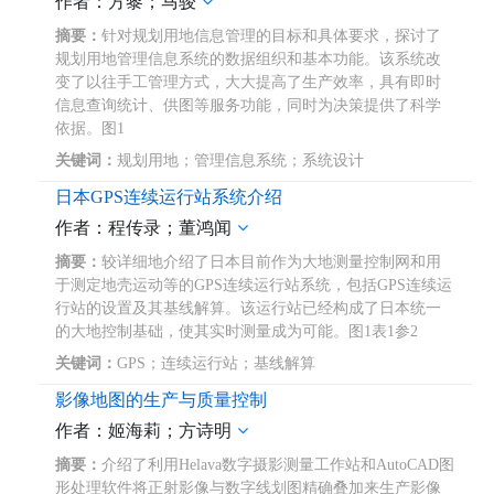
作者：方黎；马骏
摘要：
针对规划用地信息管理的目标和具体要求，探讨了
规划用地管理信息系统的数据组织和基本功能。该系统改
变了以往手工管理方式，大大提高了生产效率，具有即时
信息查询统计、供图等服务功能，同时为决策提供了科学
依据。图1
关键词：
规划用地；管理信息系统；系统设计
日本GPS连续运行站系统介绍
作者：程传录；董鸿闻
摘要：
较详细地介绍了日本目前作为大地测量控制网和用
于测定地壳运动等的GPS连续运行站系统，包括GPS连续运
行站的设置及其基线解算。该运行站已经构成了日本统一
的大地控制基础，使其实时测量成为可能。图1表1参2
关键词：
GPS；连续运行站；基线解算
影像地图的生产与质量控制
作者：姬海莉；方诗明
摘要：
介绍了利用Helava数字摄影测量工作站和AutoCAD图
形处理软件将正射影像与数字线划图精确叠加来生产影像