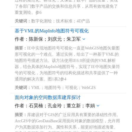
过程的规范化、标准化，又保证了数字产品的质量，实现
了各部门数字产品的交换和信息共享，从而有效地避免了
重复测绘。参6
关键词：
数字化测绘；技术标准；4D产品
基于VML的MapInfo地图符号可视化
作者：陈新保；刘庆元；朱卫军
摘要：
IE中实现地图符号可视化一直是WebGIS地图矢量图
形可视化的一个难点。通过实例，给出了一种基于VML的
地图符号描述方法。该方法使用IE6.0所提供的VML解析
器，结合具体的MapInfo地图符号，实现了IE中地图矢量符
号的可视化，为地图符号的结构化描述和共享提供了一种
通用的解决方案。图1表2参4
关键词：
VML；地图符号；可视化；WebGIS
面向对象的空间数据库建库探讨
作者：石昊楠；孔金玲；董立新；李娟
摘要：
库建设对于GIS的广泛应用具有重要的基础性作用。
ArcGIS中的GeoDataBase采用面向对象的数据模型，允许用
户为其数据添加行为、属性和关系，能更好地描述海量、