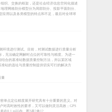
一组织、交换的框架，还是社会经济信息空间化描述
将地理网格剖分模型分为局部剖分、投影平面剖分、
型应用以及各类模型的特点和不足，最后对全球球
观测环境进行测试。目前，对测试数据进行质量分析
指标，无法确定网解时点位的可靠性与精度。为进一
件相结合的基准站数据质量控制方法，并以某区域
S基准站的选址与质量控制提供切实可行的解决方
质量
精密单点定位精度展开研究具有十分重要的意义。对
用户对高时效性的要求，又可以做到灵活高效；GPS
0.1 m以内。图3表2参12