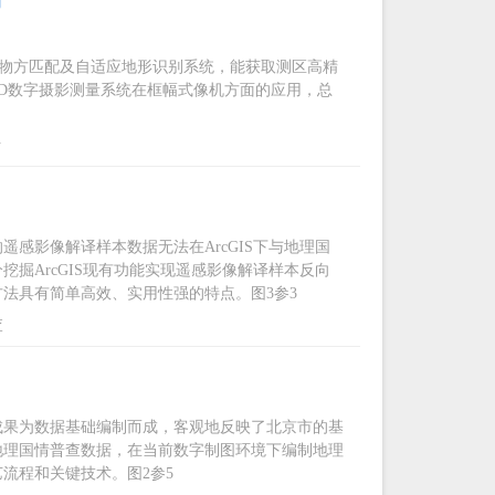
用
的物方匹配及自适应地形识别系统，能获取测区高精
MOD数字摄影测量系统在框幅式像机方面的应用，总
析
感影像解译样本数据无法在ArcGIS下与地理国
掘ArcGIS现有功能实现遥感影像解译样本反向
法具有简单高效、实用性强的特点。图3参3
查
成果为数据基础编制而成，客观地反映了北京市的基
地理国情普查数据，在当前数字制图环境下编制地理
流程和关键技术。图2参5