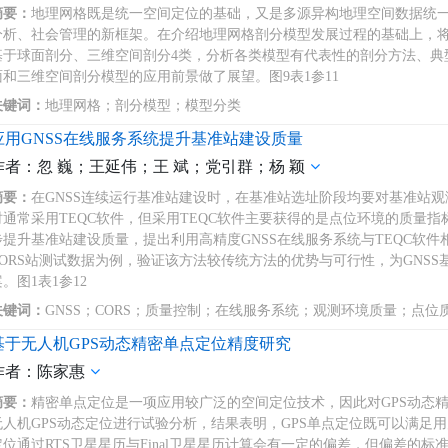
摘要：
地理网格既是统一空间定位的基础，又是多源异构地理空间数据统
分析、社会管理的新框架。在介绍地理网格剖分模型发展过程的基础上，
基于球面剖分、三维空间剖分4类，分析各类模型有代表性的剖分方法、典
面和三维空间剖分模型的应用前景做了展望。图9表1参11
关键词：
地理网格；剖分模型；模型分类
应用GNSS在线服务系统提升基准站建设质量
作者：忽 巍；王延伟；王 斌；党引群；杨 颖
摘要：
在GNSS连续运行基准站建设时，在基准站选址阶段均要对基准站
时通常采用TEQC软件，但采用TEQC软件主要获得的是点位环境的质量
步提升基准站建设质量，提出利用高精度GNSS在线服务系统与TEQC软
CORS站测试数据为例，验证该方法较传统方法的优势与可行性，为GNS
。图1表1参12
关键词：
GNSS；CORS；质量控制；在线服务系统；观测环境质量；点位
基于无人机GPS动态精密单点定位精度研究
作者：陈家惠
摘要：
精密单点定位是一项应用较广泛的空间定位技术，因此对GPS动态
无人机GPS动态定位进行试验分析，结果表明，GPS单点定位既可以满足
定位通过RTS卫星星历与Final卫星星历计算会有一定的偏差，但偏差的标准差在