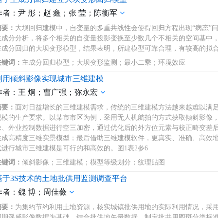
作者：尹 彤；赵 鑫；张 莹；陈衡军
摘要：
大坝回归建模中，自变量的多重共线性会使得回归方程出现“病态”
主成分分析，将多个相关的自变量投影变换至少数几个不相关的空间基中，
主成分回归的大坝变形模型，结果表明，所建模型可靠合理，有较高的拟合精
关键词：
主成分回归模型；大坝变形监测；最小二乘；环境效应
利用倾斜影像实现城市三维建模
作者：王 炯；曹广强；弥永宏
摘要：
面对日益增长的三维建模需求，传统的三维建模方法越来越难以满
规模的生产要求。以某市市区为例，采用无人机航拍的方式获取倾斜影像
像、外业控制数据进行空三加密，通过优化后的外方位元素与校正畸变差
生成高精度三维实景模型；最后借助三维建模软件，更真实、准确、高效
式进行城市三维建模是可行的和高效的。图1表2参6
关键词：
倾斜影像；三维建模；模型等级划分；纹理贴图
基于3S技术的土地批供用监测调查平台
作者：魏 博；周佳薇
摘要：
为集约节约利用土地资源，核实城镇批供用地的实际利用情况，采用
周期遥感影像数据为基础，结合批供地矢量数据，制定批共用图斑分类标