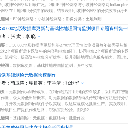
与小波神经网络应用最广泛。利用BP神经网络与小波神经网络对Indian p
经网络在土地利用分类中的表现，结果表明小波神经网络的分类效果优于BP
关键词：
BP神经网络；小波神经网络；影像分类；土地利用
1∶50 000地形数据库更新与基础性地理国情监测项目专题资料统
作者：张 寅；李 晓
摘要：
1∶50 000地形数据库更新和基础性地理国情监测项目每年都需要
究这2个项目所需专题资料的内容和收集部门，协同收集2个项目所需的专
化、流程化，提高资料收集分析效率，提升测绘地理信息服务能力。图1表2
关键词：
数据库更新；基础性地理国情监测；资料收集
浅谈基础测绘元数据快速制作
作者：苟卫涛；翟群英；李学清；张剑华
摘要：
元数据作为测绘成果，在制作过程中用到的资料较多，采用程序智
工作量，极大降低出错概率。对元数据的数据结构及传统制作方法进行分
路，并开发元数据制作软件予以实现，以适应规模化批量生产。实践表明
测绘项目生产提供作业思路，积累宝贵经验。图2参2
关键词：
基础测绘；元数据；数据结构；批量修改
基于主成分回归建立大坝变形回归模型