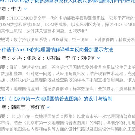
PHOTOMOD数字摄影测量系统在大比例尺影像地图制作中的应
作者：李 力
摘要：
PHOTOMOD是全新一代的多功能数字摄影测量系统，它基于严密
度DSM数据和后续DEM、DOM等成果。以实际测区为例，探讨PHOTO
结其作业流程，探讨其关键技术问题。图2表5参5
关键词：
数字摄影测量系统；POS系统；空三测量；正射影像图；精度分
一种基于ArcGIS的地理国情解译样本反向叠加显示方法
作者：罗 杰；张跃文；郑智诚；李 晖；刘榜真
摘要：
目前，通过清华山维、苍穹等地理国情监测外业普查系统软件导出的遥
情数据相叠加。针对这一问题，从应用角度出发，结合现有技术流程，充分挖
叠加，以解决内外业整理阶段及检查阶段的样本库不能直接使用问题。该方
关键词：
地理国情监测；遥感影像解译；样本数据库；叠加显示；质量检
浅析《北京市第一次地理国情普查图集》的设计与编制
作者：韩西莹；蔡红霞
摘要：
《北京市第一次地理国情普查图集》以北京市第一次地理国情普查
本市情。结合《北京市第一次地理国情普查图集》的编制，详细介绍利用
国情专题地图集在内容和结构等方面的设计思路以及图集设计与编制的工艺