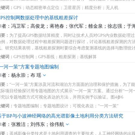
关键词：
GPS；动态精密单点定位；卫星星历；精度分析；无人机
GPS控制网数据处理中的基线粗差探讨
作者：冯卫军；高俊龙；蒋艳春；张代军；雒金泉；徐志强；于
摘要：
为了提高GPS数据结算精度，同时让技术人员对GPS内业数据处理
为例，对数据处理过程中粗差探测问题进行探讨，讨论基线粗差探测的方
线。研究结果表明，基线粗差探测时要综合考虑复测基线的选择与数理统计
关键词：
GPS控制网；GPS基线；粗差探测；基线解算
“一河一策”方案专题地图编制
作者：杨永崇；布 瑶
摘要：
“一河一策”方案涉及河流和湖泊方方面面的治理和保护措施，为了
实际项目经验探讨用专题地图的方式展示“一河一策”方案。通过分析“一河
研究以专题地图方式可视化表达的方法，并用实例予以验证。图4参6
关键词：
专题地图编制；专题地图设计；可视化表达；“一河一策”
基于BP与小波神经网络的高光谱影像土地利用分类方法研究
作者：张雅洁；刘伟东；徐伟航
摘要：
遥感影像分类技术是土地利用调查的主要技术，人工神经网络的出现