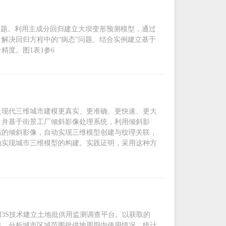
问题。利用主成分回归建立大坝变形预测模型，通过
解决回归方程中的“病态”问题。结合实例建立基于
度。图1表1参6
足现代三维城市建模更真实、更准确、更快速、更大
，并基于街景工厂倾斜影像处理系统，利用倾斜影
后的倾斜影像，自动实现三维模型创建与纹理关联，
地实现城市三维模型的构建。实践证明，采用这种方
3S技术建立土地批供用监测调查平台。以获取的
准，分析城市区域范围批供地周期内使用情况，统计