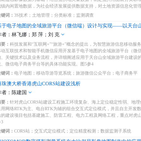
城镇内闲置地数据，为社会经济发展提供数据支持，对土地资源信息化管理
关键词：
3S技术；土地管理；分类标准；监测调查
基于电子地图的全域旅游平台（微信端）设计与实现——以天台
作者：林飞娜；郑 萍；刘 克
摘要：
科技发展和“互联网+”“旅游+”概念的提出，为智慧旅游信息移动服
移动互联技术和智能手机微信应用开发基于电子地图的全域旅游平台（微
构、关键技术以及业务流程，并详细阐述应用于天台山全域旅游平台建设
统、微信电子商务平台等的具体功能实现。图5参4
关键词：
电子地图；移动导游导览系统；旅游微信公众平台；电子商务平
港珠澳大桥香港虎山CORS站建设浅析
作者：陈建国
摘要：
针对虎山CORS站建设工程施工环境复杂、海上定位稳定性弱、地理
采用网络RTK为主、电台RTK为辅的组合交互式定位模式，并且自主开发
站的建设项目包括基建施工、防雷工程、电力工程及网络工程，重点对虎山
3
关键词：
CORS站；交互式定位模式；定位精度检测；数据监测子系统