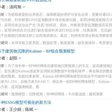
作者：汤同旭
摘要：
为获取桥梁的运营状态，保障桥梁的养护与安全运营，需要对通过G
理与分析。针对桥面GNSS监测数据中存在粗差问题，采用2种粗差剔除
明，采用拉依达法会产生“弃真”的错误，因此，对桥面变形监测数据应采
题，采用3种拟合方法进行缺失值插补并进行对比分析，结果表明，无论缺
优于拉格朗日插值法和三次样条插值法。最后，利用奇异谱分析处理桥面
关键词：
全球导航卫星系统；数据处理；粗差探测；缺失值插补；奇异谱
基于建筑物沉降的Kalman－BP组合预测模型
作者：赵阳
摘要：
为了弥补单一BP神经网络在建筑物沉降预测上的不足，提高建筑物沉降
型。首先通过Kalman滤波算法消除实测数据中的随机噪声，将去噪后的
降值的预测。实践结果表明，Kalman-BP神经网络模型的拟合平均相对中误差为
误差为1.13%，后验方差为0.045 7。相比单一的BP神经网络模型，Kal
后方差，提高预测精度。图
关键词：
预测模型；沉降观测；BP神经网络；卡尔曼滤波；建筑测量
一种ESSG模型可视化的新方法
作者：王少娟；陈斌