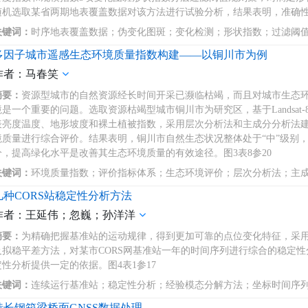
随机选取某省两期地表覆盖数据对该方法进行试验分析，结果表明，准确性达
关键词：
时序地表覆盖数据；伪变化图斑；变化检测；形状指数；过滤阈
多因子城市遥感生态环境质量指数构建——以铜川市为例
作者：马春笑
摘要：
资源型城市的自然资源经长时间开采已濒临枯竭，而且对城市生态
境是一个重要的问题。选取资源枯竭型城市铜川市为研究区，基于Landsa
表亮度温度、地形坡度和裸土植被指数，采用层次分析法和主成分分析法
境质量进行综合评价。结果表明，铜川市自然生态状况整体处于“中”级别
分，提高绿化水平是改善其生态环境质量的有效途径。图3表8参20
关键词：
环境质量指数；评价指标体系；生态环境评价；层次分析法；主
几种CORS站稳定性分析方法
作者：王延伟；忽巍；孙洋洋
摘要：
为精确把握基准站的运动规律，得到更加可靠的点位变化特征，采
及拟稳平差方法，对某市CORS网基准站一年的时间序列进行综合的稳定
定性分析提供一定的依据。图4表1参17
关键词：
连续运行基准站；稳定性分析；经验模态分解方法；坐标时间序
特长钢箱梁桥面GNSS数据处理