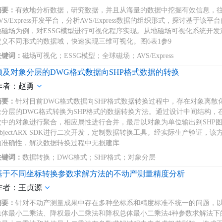
摘要：
有效地分析数据，研究数据，并且从海量的数据中挖掘有效信息，
AVS/Express开发平台，分析AVS/Express数据的组织形式，探讨基
地磁场为例，对ESSG模型进行可视化程序实现。从地磁场可视化系统开发
定义不同形式的数据域，快速实现三维可视化。图6表1参9
关键词：
磁场可视化；ESSG模型；全球磁场；AVS/Express
顾及对象分层的DWG格式数据向SHP格式数据的转换
作者：赵勇
摘要：
针对目前DWG格式数据向SHP格式数据转换过程中，存在对象离
象分层的DWG格式转换为SHP格式的数据转换方法。通过设计中间结构，
次中的对象进行聚合，相应属性进行合并，最后以对象为单位输出到SHP图元层次中；
ObjectARX SDK进行二次开发，定制数据转换工具。经实际生产验证
的准确性，解决数据转换过程中无损建库
关键词：
数据转换；DWG格式；SHP格式；对象分层
基于不同坐标转换参数求解方法的不动产测量精度分析
作者：王贞源
摘要：
针对不动产测量成果中存在多种坐标系和精度标准不统一的问题，
总体最小二乘法、降权最小二乘法和降权总体最小二乘法4种参数求解法下