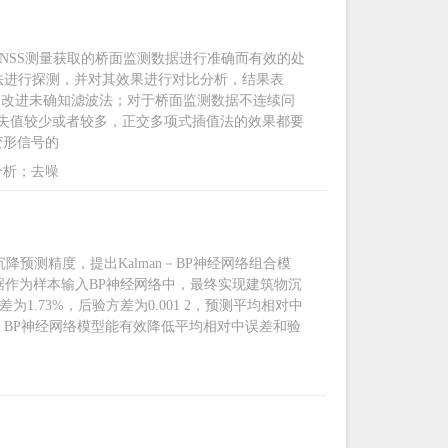
NSS测量获取的桥面监测数据进行准确而有效的处
方法进行探测，并对其效果进行对比分析，结果表
用改进未确知滤波法；对于桥面监测数据不连续问
失值较少或者较多，正交多项式插值法的效果都要
变形信号的
分析；去噪
预测精度，提出Kalman－BP神经网络组合模
数据作为样本输入BP神经网络中，最终实现建筑物沉
1.73%，后验方差为0.001 2，预测平均相对中
man－BP神经网络模型能有效降低平均相对中误差和验