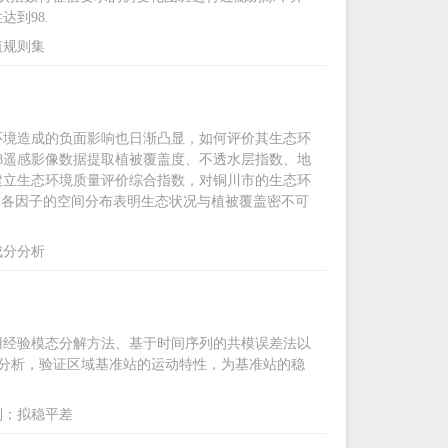
到98.
值规则集
环境造成的负面影响也日渐凸显，如何评价其生态环
t-8遥感影像数据提取植被覆盖度、不透水层指数、地
建立生态环境质量评价综合指数，对铜川市的生态环
，各因子的空间分布表明生态状况与植被覆盖密不可
成分分析
用经验模态分解方法、基于时间序列的共模误差法以
性分析，验证区域基准站的运动特性，为基准站的稳
列；拟稳平差