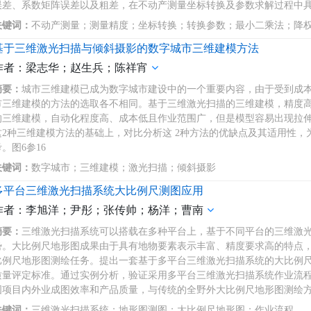
误差、系数矩阵误差以及粗差，在不动产测量坐标转换及参数求解过程中
关键词：
不动产测量；测量精度；坐标转换；转换参数；最小二乘法；降
基于三维激光扫描与倾斜摄影的数字城市三维建模方法
作者：梁志华；赵生兵；陈祥宵
摘要：
城市三维建模已成为数字城市建设中的一个重要内容，由于受到成
市三维建模的方法的选取各不相同。基于三维激光扫描的三维建模，精度
的三维建模，自动化程度高、成本低且作业范围广，但是模型容易出现拉
这2种三维建模方法的基础上，对比分析这 2种方法的优缺点及其适用性
。图6参16
关键词：
数字城市；三维建模；激光扫描；倾斜摄影
多平台三维激光扫描系统大比例尺测图应用
作者：李旭洋；尹彤；张传帅；杨洋；曹南
摘要：
三维激光扫描系统可以搭载在多种平台上，基于不同平台的三维激
势。大比例尺地形图成果由于具有地物要素表示丰富、精度要求高的特点
比例尺地形图测绘任务。提出一套基于多平台三维激光扫描系统的大比例
质量评定标准。通过实例分析，验证采用多平台三维激光扫描系统作业流
图项目内外业成图效率和产品质量，与传统的全野外大比例尺地形图测绘
关键词：
三维激光扫描系统；地形图测图；大比例尺地形图；作业流程