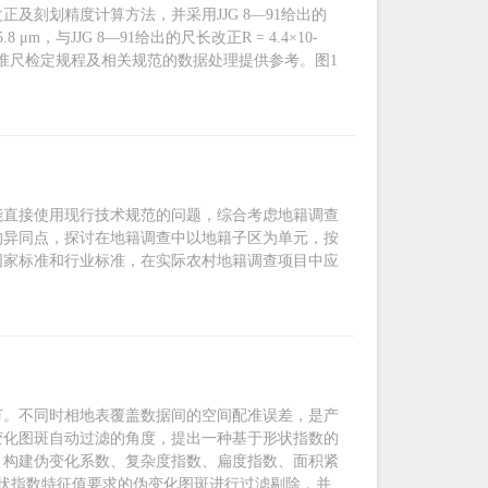
刻划精度计算方法，并采用JJG 8―91给出的
m，与JJG 8―91给出的尺长改正R = 4.4×10-
水准尺检定规程及相关规范的数据处理提供参考。图1
能直接使用现行技术规范的问题，综合考虑地籍调查
的异同点，探讨在地籍调查中以地籍子区为单元，按
国家标准和行业标准，在实际农村地籍调查项目中应
节。不同时相地表覆盖数据间的空间配准误差，是产
变化图斑自动过滤的角度，提出一种基于形状指数的
，构建伪变化系数、复杂度指数、扁度指数、面积紧
状指数特征值要求的伪变化图斑进行过滤剔除，并