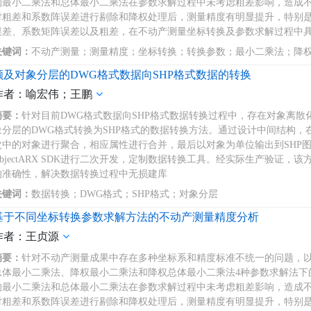
的最小二乘法和总体最小二乘法在参数求解过程中未考虑粗差影响，造成
对粗差和系数阵误差进行剔除和降权处理后，测量精度有明显提升，特别
误差、系数矩阵误差以及粗差，在不动产测量坐标转换及参数求解过程中
关键词：
不动产测量；测量精度；坐标转换；转换参数；最小二乘法；降
顾及对象分层的DWG格式数据向SHP格式数据的转换
作者：喻宏伟；王鹏
摘要：
针对目前DWG格式数据向SHP格式数据转换过程中，存在对象离
象分层的DWG格式转换为SHP格式的数据转换方法。通过设计中间结构，
次中的对象进行聚合，相应属性进行合并，最后以对象为单位输出到SHP图元层次中；
ObjectARX SDK进行二次开发，定制数据转换工具。经实际生产验证
的准确性，解决数据转换过程中无损建库
关键词：
数据转换；DWG格式；SHP格式；对象分层
基于不同坐标转换参数求解方法的不动产测量精度分析
作者：王贞源
摘要：
针对不动产测量成果中存在多种坐标系和精度标准不统一的问题，
总体最小二乘法、降权最小二乘法和降权总体最小二乘法4种参数求解法下
的最小二乘法和总体最小二乘法在参数求解过程中未考虑粗差影响，造成
对粗差和系数阵误差进行剔除和降权处理后，测量精度有明显提升，特别