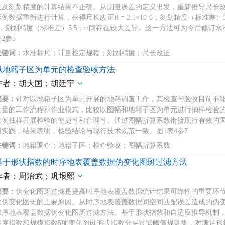
正及刻划精度的计算结果不正确。从测量误差的定义出发，重新推导尺长改正及
例数据重新进行计算，获得尺长改正R = 2.5×10-6，刻划精度（标准差）5.8 μ
6，刻划精度（标准差）5.5 μm间存在较大差异。这一方法可为今后修订
2参5
关键词：
水准标尺；计量检定规程；刻划精度；尺长改正
以地籍子区为单元的检查验收方法
作者：胡大国；胡廷宇
摘要：
针对以地籍子区为单元开展的地籍调查工作，其检查与验收目前不
测量的工作流程和作业模式，比较以图幅和地籍子区为单元进行抽样检验
比例抽样开展检验的便捷性和合理性。通过图幅折算系数衔接现行有效的
用实践，结果表明，检验结论与现行技术规范一致。图1表4参7
关键词：
地籍调查；地籍子区；检查验收；图幅折算系数
基于形状指数的时序地表覆盖数据伪变化图斑过滤方法
作者：周治武；巩垠熙
摘要：
伪变化图斑过滤是提高时序地表覆盖数据统计结果可靠性的重要环
生伪变化图斑的主要原因。从时序地表覆盖数据间空间匹配误差造成的伪
时序地表覆盖数据伪变化图斑过滤方法。基于形状指数和自适应推导机制
凑度指数和规模指数5项变化图斑形状指数分层过滤阈值规则集，对满足形