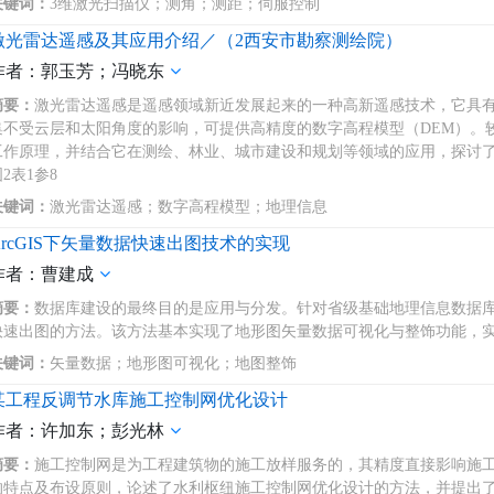
关键词：
3维激光扫描仪；测角；测距；伺服控制
激光雷达遥感及其应用介绍／（2西安市勘察测绘院）
作者：郭玉芳；冯晓东
摘要：
激光雷达遥感是遥感领域新近发展起来的一种高新遥感技术，它具
集不受云层和太阳角度的影响，可提供高精度的数字高程模型（DEM）。
工作原理，并结合它在测绘、林业、城市建设和规划等领域的应用，探讨
2表1参8
关键词：
激光雷达遥感；数字高程模型；地理信息
ArcGIS下矢量数据快速出图技术的实现
作者：曹建成
摘要：
数据库建设的最终目的是应用与分发。针对省级基础地理信息数据库的
快速出图的方法。该方法基本实现了地形图矢量数据可视化与整饰功能，实
关键词：
矢量数据；地形图可视化；地图整饰
某工程反调节水库施工控制网优化设计
作者：许加东；彭光林
摘要：
施工控制网是为工程建筑物的施工放样服务的，其精度直接影响施
的特点及布设原则，论述了水利枢纽施工控制网优化设计的方法，并提出了