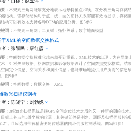
作者：白穆；赵玉萍
摘要：
不规则三角网能够充分地表示地形特征点和线。在分析三角网存储
存储结构。该存储结构对于点、线、面的拓扑关系都能有效地提取，存储
储结构可以有效地支持各种DTM的应用分析。图5参6
关键词：
不规则三角网；二叉树；拓扑关系；数字地面模型
基于XML的空间数据交换格式
作者：张耀民；康红霞
摘要：
空间数据交换标准化越来越受到重视，XML技术的出现，为在网络
技术，针对矢量数据、格网数据和影像数据设计了空间数据交换格式。结
换空间定位信息、空间关系和属性信息，也能准确地提供用户所需的信息
理。图9参5
关键词：
空间数据；数据交换；XML
3维激光扫描仪剖析
作者：陈晓宁；刘勃妮
摘要：
3维激光扫描系统是继GPS空间定位技术之后的又一种新的测绘技术
量目标上各点的3维坐标的仪器，其关键部件是测角、测距及扫描伺服控制
为12″，且应选用带有精密测角传感器的闭环伺服控制系统。图5表1参4