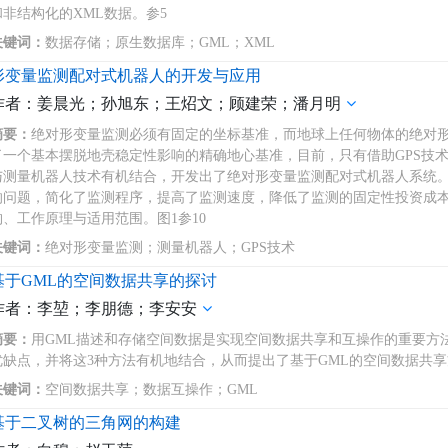
和非结构化的XML数据。参5
关键词：
数据存储；原生数据库；GML；XML
形变量监测配对式机器人的开发与应用
作者：姜晨光；孙旭东；王炤文；顾建荣；潘月明
摘要：
绝对形变量监测必须有固定的坐标基准，而地球上任何物体的绝对形
了一个基本摆脱地壳稳定性影响的精确地心基准，目前，只有借助GPS技术
与测量机器人技术有机结合，开发出了绝对形变量监测配对式机器人系统
响问题，简化了监测程序，提高了监测速度，降低了监测的固定性投资成本
构、工作原理与适用范围。图1参10
关键词：
绝对形变量监测；测量机器人；GPS技术
基于GML的空间数据共享的探讨
作者：李堃；李朋德；李安安
摘要：
用GML描述和存储空间数据是实现空间数据共享和互操作的重要方
优缺点，并将这3种方法有机地结合，从而提出了基于GML的空间数据共享
关键词：
空间数据共享；数据互操作；GML
基于二叉树的三角网的构建