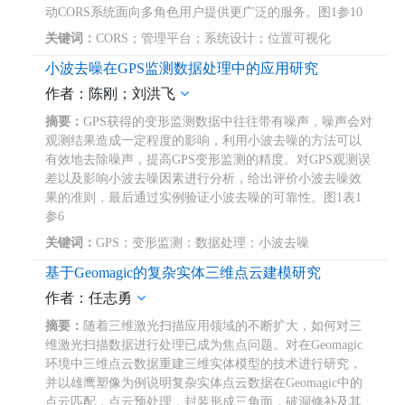
动CORS系统面向多角色用户提供更广泛的服务。图1参10
关键词：
CORS；管理平台；系统设计；位置可视化
小波去噪在GPS监测数据处理中的应用研究
作者：陈刚；刘洪飞
摘要：
GPS获得的变形监测数据中往往带有噪声，噪声会对
观测结果造成一定程度的影响，利用小波去噪的方法可以
有效地去除噪声，提高GPS变形监测的精度。对GPS观测误
差以及影响小波去噪因素进行分析，给出评价小波去噪效
果的准则，最后通过实例验证小波去噪的可靠性。图1表1
参6
关键词：
GPS；变形监测；数据处理；小波去噪
基于Geomagic的复杂实体三维点云建模研究
作者：任志勇
摘要：
随着三维激光扫描应用领域的不断扩大，如何对三
维激光扫描数据进行处理已成为焦点问题。对在Geomagic
环境中三维点云数据重建三维实体模型的技术进行研究，
并以雄鹰塑像为例说明复杂实体点云数据在Geomagic中的
点云匹配，点云预处理，封装形成三角面，破洞修补及其