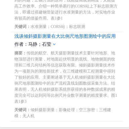
到的问题，正确方法的运用，既能提高观测精度，又能提
高工作效率。介绍一种简单易行的CORS站上下标志联测方
法，即通过搭建钢管架进行水准测量的方法，对实地作业
有较高的借鉴作用。表1参1
关键词：
水准测量；CORS站；标志联测
浅谈倾斜摄影测量在大比例尺地形图测绘中的应用
作者：马静；石莹
摘要：
传统的航空、航天摄影测量技术主要针对地形、地
物顶部进行测量，对地面起伏明显的底线、地物侧面的纹
理和三维几何结构等信息获取有限。倾斜摄影测量技术作
为一项新兴的测绘新技术，在三维建模和工程测量中得到
了较好的应用。主要阐述基于无人机倾斜摄影测量在大比
例尺地形图测绘中的生产流程及线划图数据采集方法。结
果表明，无人机倾斜摄影系统所获得的各种数据成果的精
度完全可以达到同等比例尺外业数字测量的精度要求。图1
表1参3
关键词：
倾斜摄影测量；影像处理；空三加密；三维建
模；无人机