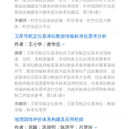
称，是信息基础设施的一部分。主要介绍国内外时空信息
基础设施建设与服务的相关标准现状，针对我国时空信息
基础设施建设与服务提出标准化建议。图2表4参5
关键词：
时空信息基础设施；时空基准；时空信息大数
据；时空信息云平台
卫星导航定位基准站数据传输标准化需求分析
作者：王小华；谢华忠
摘要：
卫星导航定位基准站对卫星导航定位技术实现快
速、实时、高精度服务，并得到多元化应用具有重要作
用。基准站数据传输是基准站数据采集和服务的重要基础
环节，数据传输标准化能为提高基准站产品的兼容性，促
进基准站互联互通与数据共享提供有力支撑。结合基准站
数据传输实现需要和相关标准适用性情况，对基准站数据
传输的标准化需求进行分析，为相关标准化管理和标准研
制工作提供参考。图1表1参4
关键词：
卫星导航定位标准；卫星导航定位基准站；数据
传输；标准化需求
地理国情评价体系构建及应用初探
作者：屈颖；巩垠熙；陈思宇；吕慧玲