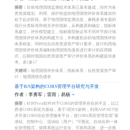
摘要：
目前地理国情监测技术体系已基本建成，但作为各
类资源规划、利用、保护前提的地理国情评价体系建设尚
处于起步阶段。基于地理国情监测信息，兼顾多项专题的
现行分类标准和相关评价指标，从构建原则确定，指标体
系建立，评价模型建立，指标模型验证等不同环节探讨地
理国情评价体系的构建方法，并构建初步的地理国情评价
体系框架。同时结合自然资源资产审计要求，探讨利用地
理国情评价体系编制地理国情负债表进行审计的应用模
式，以期对我国自然资源资产审计评价体系的构建提供参
考。表1参17
关键词：
地理国情评价体系；指标体系；自然资源资产审
计；地理国情负债表
基于B/S架构的CORS管理平台研究与开发
作者：李勇军；雷雨；易杨
摘要：
针对Pivot软件对于CORS的管理所存在的不足，以江
西省CORS系统为基础，基于3层B/S架构，利用ASP.NET技
术开发CORS综合管理服务平台，使CORS系统管理实现“基
准站、控制中心、流动站（用户）”可视化、自动化和一体
化管理模式，保障系统运行安全、可靠和高效，进一步推