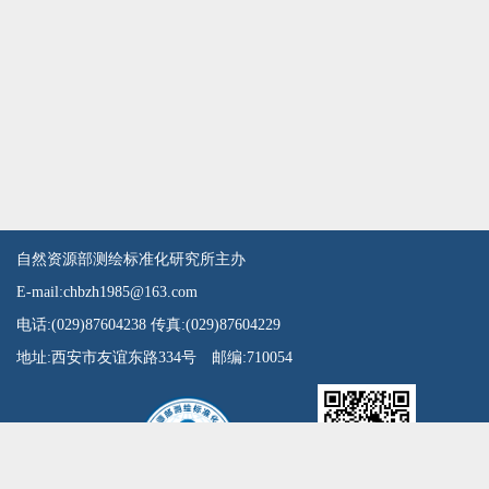
自然资源部测绘标准化研究所主办
E-mail:chbzh1985@163.com
电话:(029)87604238 传真:(029)87604229
地址:西安市友谊东路334号 邮编:710054