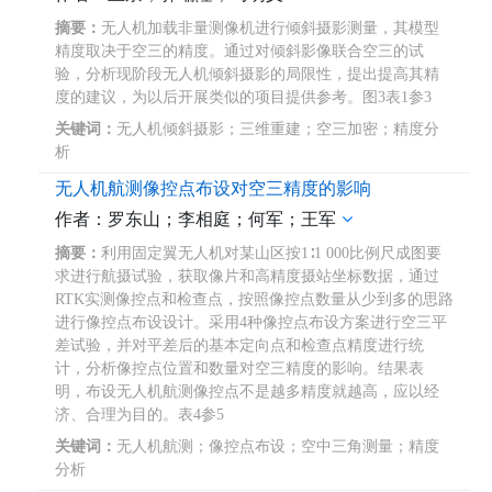
摘要：
无人机加载非量测像机进行倾斜摄影测量，其模型
精度取决于空三的精度。通过对倾斜影像联合空三的试
验，分析现阶段无人机倾斜摄影的局限性，提出提高其精
度的建议，为以后开展类似的项目提供参考。图3表1参3
关键词：
无人机倾斜摄影；三维重建；空三加密；精度分
析
无人机航测像控点布设对空三精度的影响
作者：罗东山；李相庭；何军；王军
摘要：
利用固定翼无人机对某山区按1∶1 000比例尺成图要
求进行航摄试验，获取像片和高精度摄站坐标数据，通过
RTK实测像控点和检查点，按照像控点数量从少到多的思路
进行像控点布设设计。采用4种像控点布设方案进行空三平
差试验，并对平差后的基本定向点和检查点精度进行统
计，分析像控点位置和数量对空三精度的影响。结果表
明，布设无人机航测像控点不是越多精度就越高，应以经
济、合理为目的。表4参5
关键词：
无人机航测；像控点布设；空中三角测量；精度
分析