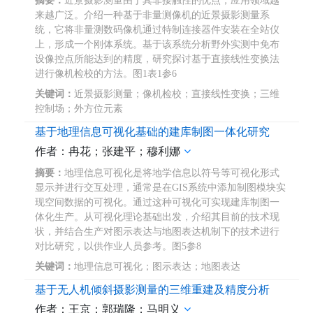
摘要：
近景摄影测量由于其非接触性的优点，应用领域越
来越广泛。介绍一种基于非量测像机的近景摄影测量系
统，它将非量测数码像机通过特制连接器件安装在全站仪
上，形成一个刚体系统。基于该系统分析野外实测中免布
设像控点所能达到的精度，研究探讨基于直接线性变换法
进行像机检校的方法。图1表1参6
关键词：
近景摄影测量；像机检校；直接线性变换；三维
控制场；外方位元素
基于地理信息可视化基础的建库制图一体化研究
作者：冉花；张建平；穆利娜
摘要：
地理信息可视化是将地学信息以符号等可视化形式
显示并进行交互处理，通常是在GIS系统中添加制图模块实
现空间数据的可视化。通过这种可视化可实现建库制图一
体化生产。从可视化理论基础出发，介绍其目前的技术现
状，并结合生产对图示表达与地图表达机制下的技术进行
对比研究，以供作业人员参考。图5参8
关键词：
地理信息可视化；图示表达；地图表达
基于无人机倾斜摄影测量的三维重建及精度分析
作者：王京；郭瑞隆；马明义