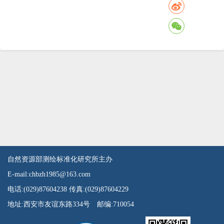
自然资源部测绘标准化研究所主办
E-mail:chbzh1985@163.com
电话:(029)87604238 传真:(029)87604229
地址:西安市友谊东路334号 邮编:710054