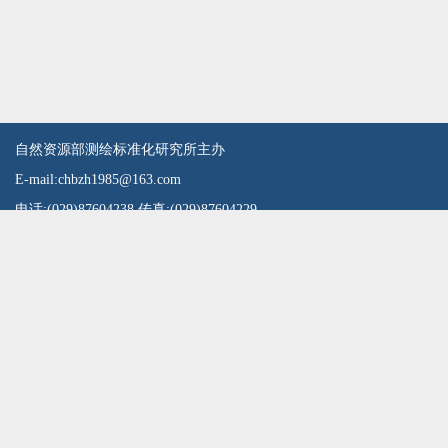
自然资源部测绘标准化研究所主办
E-mail:chbzh1985@163.com
电话:(029)87604238 传真:(029)87604229
地址:西安市友谊东路334号 邮编:710054
扫一扫微信公众号
陕ICP备15011626号
陕公网安备61010302001346号
请使用IE10及以上版本浏览器！