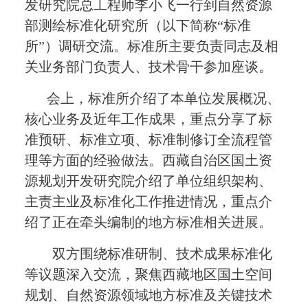
发研究院
总工程师李小飞
一行到自然资源
部测绘标准化研究所（以下简称
“标准
所”）调研交流
。
标准所主要负责同志及相
关业务部门负责人、技术骨干参加座谈。
会上，标准所介绍了本单位发展概况、
核心业务及近年工作
成果
，重点分享了
标
准预研
、标准立项、标准制修订全流程管
理等方面的经验做法。西藏自治区国土资
源规划开发研究院介绍了
单位组织架构、
主责主业
及标准化工作
推进情况
，重点
介
绍了正在牵头编制的地方标准相关进展
。
双方围绕标准
研制
、技术成果标准化
等议题深入交流，聚焦
西藏地区国土空间
规划、自然资源领域地方标准及关键技术