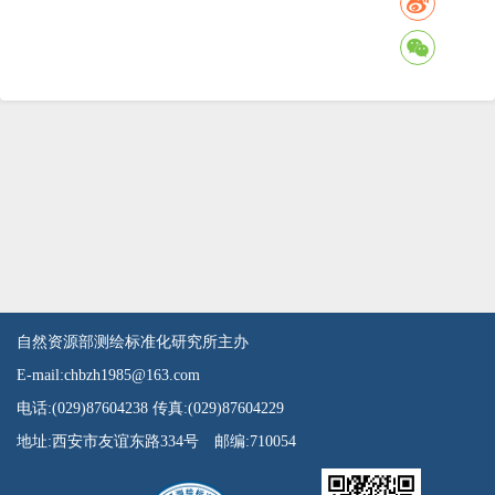
自然资源部测绘标准化研究所主办
E-mail:chbzh1985@163.com
电话:(029)87604238 传真:(029)87604229
地址:西安市友谊东路334号 邮编:710054